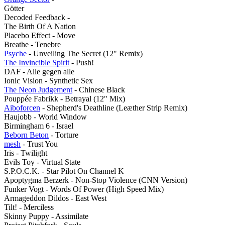
Götter
Decoded Feedback -
The Birth Of A Nation
Placebo Effect - Move
Breathe - Tenebre
Psyche
- Unveiling The Secret (12" Remix)
The Invincible Spirit
- Push!
DAF - Alle gegen alle
Ionic Vision - Synthetic Sex
The Neon Judgement
- Chinese Black
Pouppée Fabrikk - Betrayal (12" Mix)
Aiboforcen
- Shepherd's Deathline (Leæther Strip Remix)
Haujobb - World Window
Birmingham 6 - Israel
Beborn Beton
- Torture
mesh
- Trust You
Iris - Twilight
Evils Toy - Virtual State
S.P.O.C.K. - Star Pilot On Channel K
Apoptygma Berzerk - Non-Stop Violence (CNN Version)
Funker Vogt - Words Of Power (High Speed Mix)
Armageddon Dildos - East West
Tilt! - Merciless
Skinny Puppy - Assimilate