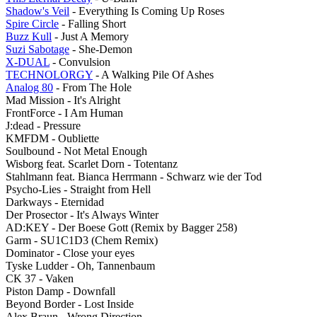
Shadow's Veil
- Everything Is Coming Up Roses
Spire Circle
- Falling Short
Buzz Kull
- Just A Memory
Suzi Sabotage
- She-Demon
X-DUAL
- Convulsion
TECHNOLORGY
- A Walking Pile Of Ashes
Analog 80
- From The Hole
Mad Mission - It's Alright
FrontForce - I Am Human
J:dead - Pressure
KMFDM - Oubliette
Soulbound - Not Metal Enough
Wisborg feat. Scarlet Dorn - Totentanz
Stahlmann feat. Bianca Herrmann - Schwarz wie der Tod
Psycho-Lies - Straight from Hell
Darkways - Eternidad
Der Prosector - It's Always Winter
AD:KEY - Der Boese Gott (Remix by Bagger 258)
Garm - SU1C1D3 (Chem Remix)
Dominator - Close your eyes
Tyske Ludder - Oh, Tannenbaum
CK 37 - Vaken
Piston Damp - Downfall
Beyond Border - Lost Inside
Alex Braun - Wrong Direction