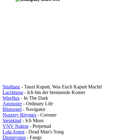
Straftanz
- Tanzt Kaputt, Was Euch Kaputt Macht!
Lacrimosa
- Ich bin der brennende Komet
Wireflux
- In The Dark
Agonoize
- Ordinary Life
Blutengel
- Navigator
Nurzery Rhymes
- Coroner
Steinkind
- Ich Muss
VNV Nation
- Perpetual
Lola Angst
- Dead Man's Song
Dionnysuss
- Fangs