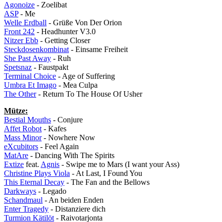
Agonoize
- Zoelibat
ASP
- Me
Welle Erdball
- Grüße Von Der Orion
Front 242
- Headhunter V3.0
Nitzer Ebb
- Getting Closer
Steckdosenkombinat
- Einsame Freiheit
She Past Away
- Ruh
Spetsnaz
- Faustpakt
Terminal Choice
- Age of Suffering
Umbra Et Imago
- Mea Culpa
The Other
- Return To The House Of Usher
Mütze:
Bestial Mouths
- Conjure
Affet Robot
- Kafes
Mass Minor
- Nowhere Now
eXcubitors
- Feel Again
MatAre
- Dancing With The Spirits
Extize
feat.
Agnis
- Swipe me to Mars (I want your Ass)
Christine Plays Viola
- At Last, I Found You
This Eternal Decay
- The Fan and the Bellows
Darkways
- Legado
Schandmaul
- An beiden Enden
Enter Tragedy
- Distanziere dich
Turmion Kätilöt
- Raivotarjonta