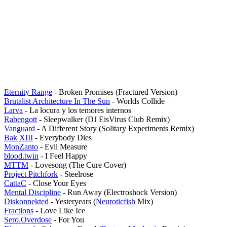
Eternity Range
- Broken Promises (Fractured Version)
Brutalist Architecture In The Sun
- Worlds Collide
Larva
- La locura y los temores internos
Rabengott
- Sleepwalker (DJ EisVirus Club Remix)
Vanguard
- A Different Story (Solitary Experiments Remix)
Bak XIII
- Everybody Dies
MonZanto
- Evil Measure
blood.twin
- I Feel Happy
MTTM
- Lovesong (The Cure Cover)
Project Pitchfork
- Steelrose
CattaC
- Close Your Eyes
Mental Discipline
- Run Away (Electroshock Version)
Diskonnekted
- Yesteryears (
Neuroticfish
Mix)
Fractions
- Love Like Ice
Sero.Overdose
- For You