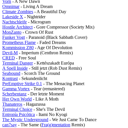
Vorn
- A New Dawn
Omnimar
- Living A Dream
Climate Zombies
- A Beautiful Day
Lakeside X
- Nightrider
Nachtschleife
- Microgram
Hostile Architect
- Gore Compressor (Society Mix)
MonZanto
- Crown Of Rust
Funker Vogt
- Paranoid (Black Sabbath Cover)
Prometheus Flame
- Faded Dreams
Kommission Z80
- Age Of Devolution
Devil-M
- Imperium (Centhron Remix)
CRED
- Free Soul
Terminal Danger
- Kettészakadt Európa
A Spell Inside
- Still jetzt (Rob Dust Remix)
Seabound
- Scorch The Ground
Kontrast
- Sekundenlicht
PreEmptive Strike 0.1
- The Menacing Planet
Gamma Vortex
- Tear (remastered)
Scherbentanz
- Der letzte Moment
Her Own World
- Like A Moth
Thanateros
- Hagazussa
Terminal Choice
- She's The Devil
Entropía Psicótica
- Itami No Kyogi
The Mystic Underground
- We Just Came To Dance
can7say
- The Same (
Fra(g)mentation
Remix)