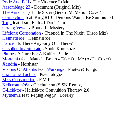
Pride And Fall
- The Violence In Me
Assemblage 23
- Document (Original Mix)
The Anix
- Cry Little Sister (Gerard McMahon Cover)
Combichrist
feat. King 810 - Demons Wanna Be Summoned
Tarja
feat. Dani Filth - I Don't Care
Crying Vessel
- Bound In Mystery
Lifelong Corporation
- Trapped In The Night (Disco Mix)
Heimatærde
- Heimatærde
Extize
- Is There Anybody Out There?
Gasoline Invertebrate
- Sonic Kamikaze
Plume
- A Cure For A Knife's Blade
Mortemia
feat. Marcela Bovio - Take On Me (A-Ha Cover)
Xandria
- Northstar
Visions Of Atlantis
feat.
Warkings
- Pirates & Kings
Grausame Töchter
- Psychologie
Miss Construction
- F.M.P.
Kellerraum264
- Celebración (S:SN Remix)
C-Lekktor
- Hellekktro Convultion Therapy 2.0
Mythemia
feat. Pegleg Peggy - Loreley