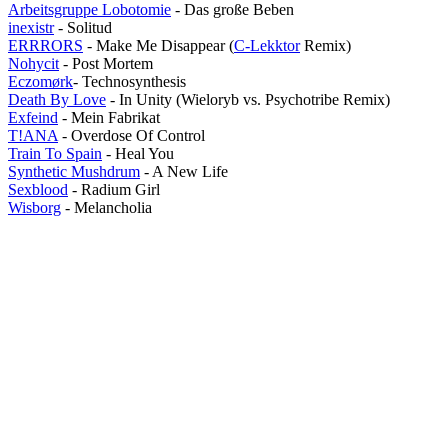
Arbeitsgruppe Lobotomie
- Das große Beben
inexistr
- Solitud
ERRRORS
- Make Me Disappear (
C-Lekktor
Remix)
Nohycit
- Post Mortem
Eczomørk
- Technosynthesis
Death By Love
- In Unity (Wieloryb vs. Psychotribe Remix)
Exfeind
- Mein Fabrikat
T!ANA
- Overdose Of Control
Train To Spain
- Heal You
Synthetic Mushdrum
- A New Life
Sexblood
- Radium Girl
Wisborg
- Melancholia