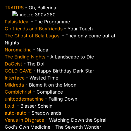
TRAITRS
- Oh, Ballerina
Palais Ideal
- The Programme
Girlfriends and Boyfriends
- Your Touch
The Ghost of Bela Lugosi
- They only come out at
Nights
Noromakina
- Nada
The Ending Nights
- A Landscape to Die
DaGeist
- The Doll
COLD CAVE
- Happy Birthday Dark Star
Interface
- Wasted Time
Mildreda
- Blame it on the Moon
Combichrist
- Compliance
unitcode:machine
- Falling Down
f.o.d.
- Blasser Schein
auto-auto
- Shadowlands
Venus in Disgrace
- Watching Down the Spiral
God's Own Medicine - The Seventh Wonder