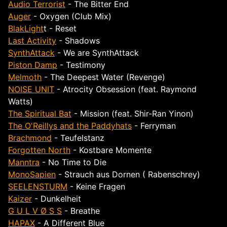
Audio Terrorist
- The Bitter End
Auger
- Oxygen (Club Mix)
BlakLight
t - Reset
Last Activity
- Shadows
SynthAttack
- We are SynthAttack
Piston Damp
- Testimony
Melmoth
- The Deepest Water (Revenge)
NOISE UNIT
- Atrocity Obsession (feat. Raymond
Watts)
The Spiritual Bat
- Mission (feat. Shir-Ran Yinon)
The O'Reillys and the Paddyhats
- Ferryman
Brachmond
- Teufelstanz
Forgotten North
- Kostbare Momente
Manntra
- No Time to Die
MonoSapien
- Strauch aus Dornen ( Rabenschrey)
SEELENSTURM
- Keine Fragen
Kaizer
- Dunkelheit
G U L V Ø S S
- Breathe
HAPAX
- A Different Blue