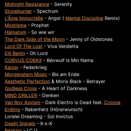
Midnight Resistance
- Serenity
Stoneburner
- Spectrum
L'Âme Immortelle
- Angst (
Mental Discipline
Remix)
Mystigma
- Prophet
Hämatom
- So wie wir
The Dark Side of the Moon
- Jenny of Oldstones
Lord Of The Lost
- Viva Vendetta
Elli Berlin
- Oh Lord
CORVUS CORAX
- Béowulf Is Mín Nama
Kaizer
- Federkrieg
Morgenstern Music
- Bis am Ende
Aesthetic Perfection
& Moris Black - Betrayer
Godless Cross
- A Heart of Darkness
MIND DRILLER
- Denken
Van Roy Asylum
- Dark Electro is Dead feat.
Croona
Erdling
- Rabenherz (Hörerwunsch)
Lorelei Dreaming - Sol Invictus
Death Signals
- X-x-X
Reaktor
- I.C.U.