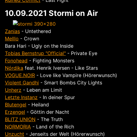
Ruined Conflict
- Last Fight
10.09.2021 Stormi on Air
Zanias
- Untethered
Melllo
- Crown
Bara Hari - Ugly on the Inside
Tobias Bernstrup "Official"
- Private Eye
Fonohead
- Fighting Monsters
Nórdika
feat. Henrik Iversen - Like Stars
VOGUE.NOIR
- Love like Vampire (Hörerwunsch)
Violent Gandhi
- Smart Bombs City Lights
Unherz
- Leben am Limit
Letzte Instanz
- In deiner Spur
Blutengel
- Heiland
Erzengel
- Göttin der Nacht
BLITZ UNION
- The Truth
NORMORIA
- Land of the Rich
Unzucht
- Jenseits der Welt (Hörerwunsch)