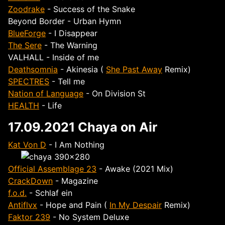
Zoodrake
- Success of the Snake
Beyond Border - Urban Hymn
BlueForge
- I Disappear
The Sere
- The Warning
VALHALL - Inside of me
Deathsomnia
- Akinesia (
She Past Away
Remix)
SPECTRES
- Tell me
Nation of Language
- On Division St
HEALTH
- Life
17.09.2021 Chaya on Air
Kat Von D
- I Am Nothing
Official Assemblage 23
- Awake (2021 Mix)
CrackDown
- Magazine
f.o.d.
- Schlaf ein
Antiflvx
- Hope and Pain (
In My Despair
Remix)
Faktor 239
- No System Deluxe