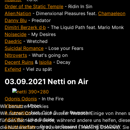
Order of the Static Temple
- Ridin In Sin
Alien:Nation
- Dimenxional Pleasures feat.
Chamaeleon
Danny Blu
- Predator
Dimitri Berzerk d·b
- The Liquid Path feat. Mario Monk
Noisecide
- My Desires
Daedric
- Wretched
Suicidal Romance
- Lose your Fears
NItroverts
- What's going on
Decent Ruins
&
Isiolia
- Decay
Exfeind
- Viel zu spät
03.09.2021 Netti on Air
Odonis Odonis
- In the Fire
Vlimmer
- Meter
Wir benutzen Cookies
A Transition
feat. Gina S. - En Revanche
Wir nutzen Cookies auf unserer Website. Einige von ihnen s
ACTORS
- Like Suicide
für den Betrieb der Seite, während andere uns helfen, dies
Social Station
- Ready to Rewind ( IAMTHESHADOW
die Nutzererfahrung zu verbessern (Tracking Cookies). Sie