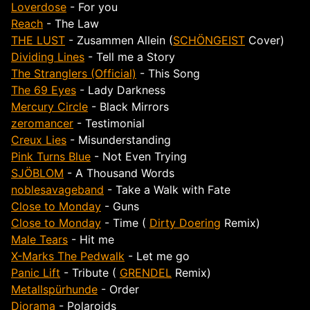
Loverdose
- For you
Reach
- The Law
THE LUST
- Zusammen Allein (
SCHÖNGEIST
Cover)
Dividing Lines
- Tell me a Story
The Stranglers (Official)
- This Song
The 69 Eyes
- Lady Darkness
Mercury Circle
- Black Mirrors
zeromancer
- Testimonial
Creux Lies
- Misunderstanding
Pink Turns Blue
- Not Even Trying
SJÖBLOM
- A Thousand Words
noblesavageband
- Take a Walk with Fate
Close to Monday
- Guns
Close to Monday
- Time (
Dirty Doering
Remix)
Male Tears
- Hit me
X-Marks The Pedwalk
- Let me go
Panic Lift
- Tribute (
GRENDEL
Remix)
Metallspürhunde
- Order
Diorama
- Polaroids